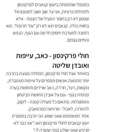
כמטפל שמתמחה בייעוץ קנאביס לפרקינסון 
ולמחלות כרוניות, אני עד שוב ושוב לפוטנציאל 
שטמון לא רק בחומר הפעיל של הצמח - אלא 
בחוויה כולה. קנאביס הוא לא רק "עוד תרופה". הוא 
הזמנה למערכת יחסים חדשה עם הגוף, הנפש 
והחיים עצמם.
חולי פרקינסון - כאב, עייפות 
ואובדן שליטה
במיוחד אצל חולי פרקינסון, המחלה פוגעת בהרבה 
יותר מתנועה.אנשים מספרים על עייפות מצטברת, 
נוקשות, רעד, חרדה, כאב שרירים ותחושת בערה 
פנימית בגוף - וגם על אובדן תחושת הביטחון 
והמסוגלות. פתאום כל פעולה קטנה - לקום, 
להתרכז, לאכול - מרגישה כמו מאבק.
אחד המשפטים שאני שומע הכי הרבה במסגרת 
ייעוץ קנאביס לחולי פרקינסון הוא: 
"אני כבר לא 
מרגיש שאני שולט במה שקורה לי."