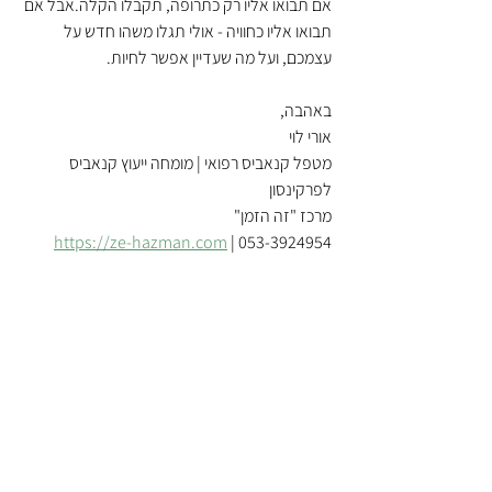
אם תבואו אליו רק כתרופה, תקבלו הקלה.אבל אם 
תבואו אליו כחוויה - אולי תגלו משהו חדש על 
עצמכם, ועל מה שעדיין אפשר לחיות.
באהבה,
אורי לוי
מטפל קנאביס רפואי | מומחה ייעוץ קנאביס 
לפרקינסון
מרכז "זה הזמן"
https://ze-hazman.com
 | 053-3924954