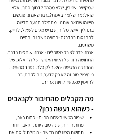
מהשיחה.מהיכולת לדבר בגובה העיניים עם מישהו 
שמקשיב, שמבין, שלא ממהר לדחוף פתרון אלא 
שואל: מה שלומך באמת?ברגע שאנחנו פוגשים 
מישהו שרואה אותנו - מתחילה תנועה חדשה.
בתהליך אישי, מלווה, שבו יש מקום לשאול, לדייק, 
להתנסות בהדרגה -החוויה משתנה. החיים 
משתנים.
אנחנו כבר לא רק מטופלים - אנחנו שותפים בדרך. 
התחושה הזו, של הליווי האנושי, של הדיאלוג, של 
ההחזקה הרגישה -היא חלק בלתי נפרד מהשינוי.
כי טיפול טוב זה לא רק לדעת מה לקחת -זה 
להאמין שאפשר לחיות אחרת.
מה מקבלים מהחיבור לקנאביס 
- כשהוא נעשה נכון?
שיפור ממשי באיכות החיים - פחות כאב, 
פחות חרדה, שינה טובה יותר, תיאבון חוזר
תחושת מסוגלות חדשה - היכולת לווסת את 