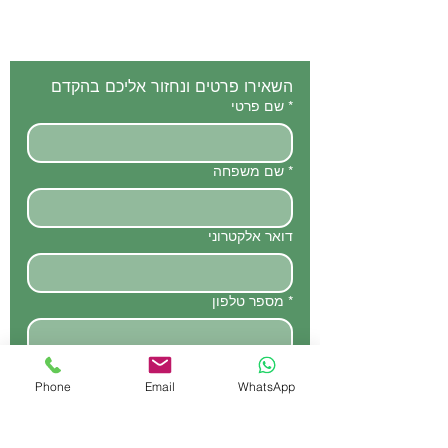
השאירו פרטים ונחזור אליכם בהקדם 
*
שם פרטי
*
שם משפחה
דואר אלקטרוני
*
מספר טלפון
שליחה
Phone
Email
WhatsApp
כתובתנו - הררית, מ.א משגב
ת.ד 48