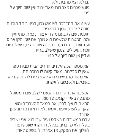
גם לא יוצא מהבית ולא
פוגש מכרים מצב רוחו מאוד ירוד ואין שום חיוך על 
פניו.
עשינו את ההדרכה לשימוש נכון, בנינו ביחד תוכנית 
טובה לצריכת שמן הקנאביס.
תוכנית שבה קבענו מה הוא צורך, כמה, מתי ואיך 
ומהן המטרות שלשמם הוא צורך את שמן הקנאביס
ועוד ועוד....גם נגענו בתזונה שנכונה לו, פעילות יום 
יומית וטיפולים שנכון שישלב בחייו
ועדיין אין שום חיוך על פניו.
הוא מספר שכשהילדים חוזרים הבית מבית ספר 
שאין לו סבלנות ומאוד קשה לו בנוכחותם,
הוא מאוד מתבייש כי הוא לא מצליח להיות שם לא 
בשבילם ולא בשביל אשתו.
המשכנו את ההדרכה והגענו לשלב שבו המטופל 
מתנסה באידוי קנאביס רפואי.....
הראית לו איך להכין את המאדה לעבודה והוא 
שאף שלוש שאיפות אטיות לא גדולות מדי ונישען 
אחורה.
עברו חמש דקות בשקט נעים שבו הוא ואני יושבים 
בסלון ולא מדברים בכלל, הרגשתי שעכשיו צריך 
לשלוף את הפקק. אז אמרתי לו בשקט לאוזן 