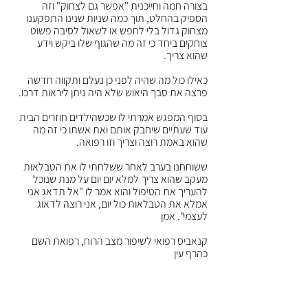
בצורה חמה וחייכנית "אפשר גם לצחוק" וזה 
הספיק בהחלט, תוך כמה שניות שנינו התפקענו 
מצחוק גדול בלי לחפש או לשאול לסיבה פשוט 
צוחקים ביחד כי זה מה שהגוף שלו ביקש וידע 
שהוא צריך.
כאילו כול מה שהיה לפני כן נעלם ותקווה חדשה 
פרצה את סבך היאוש שלא היה ניתן ליראות דרכו.
בסוף המפגש אמרתי לו שכשהילדים חוזרים הבית 
עוד שעתיים שיחבק אותם ואת אשתו כי זה מה 
שהוא באמת רוצה וצריך וזו רפואה.
ששוחחנו בערב לאחר ששלחתי לו את הטבלאות 
מעקב שהוא צריך למלא יום יום על מנת שנוכל 
להעריך את הטיפול והוא אמר לו "אל תדאג אני 
אמלא את הטבלאות כול יום, אני רוצה לדאוג 
לעצמי". אמן
קנאביס רפואי לשיפור מצב הרוח, רפואת השם 
כהרף עין