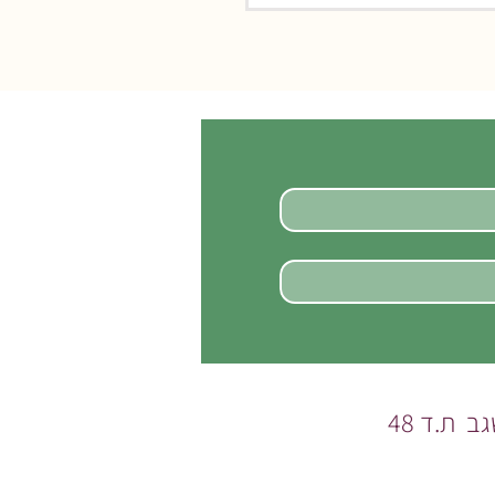
טראומה וקנאביס רפואי –
פול טבעי יכול לפתוח חלון
 אמיתי
שגב
ת.ד 48